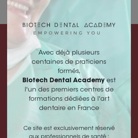
NOUS FAIRE
Avec déjà plusieurs
CONFIANCE
centaines de praticiens
formés,
Pourquoi se former avec
Biotech Dental Academy
est
Biotech Dental Academy ?
l'un des premiers centres de
formations dédiées à l'art
dentaire en France
Des formations spécialement conçues pour les
omnipraticiens
Ce site est exclusivement réservé
aux professionnels de santé :