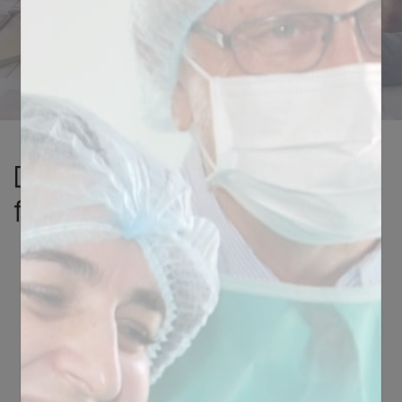
Biotech Dental Academy vous accompagne pour
sublimer votre pratique et intégrer les éléments clefs
de l’esthétique afin de répondre aux nouvelles
attentes de votre patientèle.
Découvrez toutes nos
formations en Esthetique
Aucune formation
disponible selon vos
critères