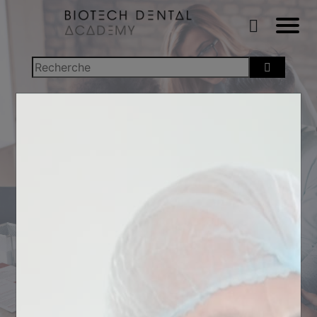
FORMATION
ESTHETIQUE
LES FACETTES
CÉRAMIQUES : DE LA
PLANIFICATION
ESTHÉTIQUE À
L’ASSEMBLAGE
La demande des traitements esthétiques est
quotidienne dans les cabinets. Les patients sont de
plus en plus sensibilisés sur le sujet et leur exigence
augmente au fil du temps.