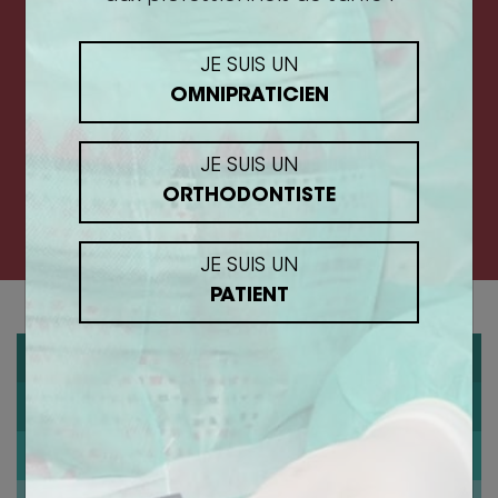
Des méthodologies concrètes à appliquer dès
JE SUIS UN
demain au cabinet
OMNIPRATICIEN
JE SUIS UN
Des formations dispensées par des experts
ORTHODONTISTE
internationaux de la communication et du
management
JE SUIS UN
PATIENT
IMPLANTOLOGIE
BIOTECH DENTAL ORTHO
ORTHODONTISTE
ORTHODONTIE INVISIBLE
DENTISTE