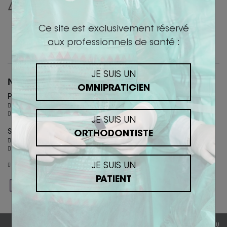
Ce site est exclusivement réservé
aux professionnels de santé :
JE SUIS UN
Nous contacter
OMNIPRATICIEN
PARIS
36 Rue des Petits champs - 75002 Paris
+ 33 (0)6 26 30 40 46
JE SUIS UN
SALON-DE-PROVENCE
ORTHODONTISTE
305 allées de Craponne - 13300 Salon-de-Provence
+ 33 (0)4 90 44 60 60
JE SUIS UN
academy@biotech-dental.com
PATIENT
CGV/CGU