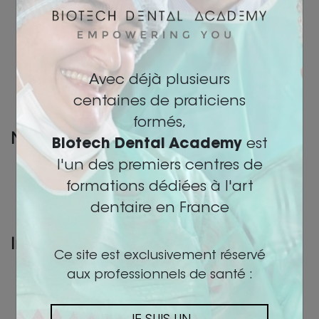
Biotech Dental Ortho
Orthodontie Invisible
Acide Hyaluronique
1000 sourires du Maroc
Esthetique
Avec déjà plusieurs
Prothèse dentaire
centaines de praticiens
Assistant(e)
formés,
Nos Contenus
Biotech Dental Academy
est
Les Intervenants
l'un des premiers centres de
Nos Centres
formations dédiées à l'art
FAS
dentaire en France
Datadock
Informations Légales
Ce site est exclusivement réservé
CGV / CGU
aux professionnels de santé :
Politique de Protection des Données
Mentions Légales