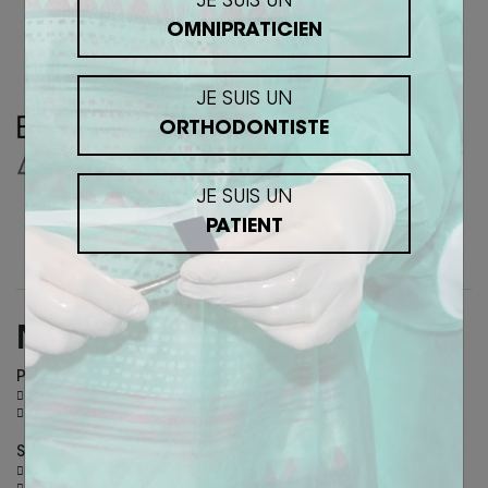
Cookies
JE SUIS UN
OMNIPRATICIEN
JE SUIS UN
ORTHODONTISTE
JE SUIS UN
PATIENT
Nous contacter
PARIS
36 Rue des Petits champs - 75002 Paris
+ 33 (0)6 26 30 40 46
SALON-DE-PROVENCE
305 allées de Craponne - 13300 Salon-de-Provence