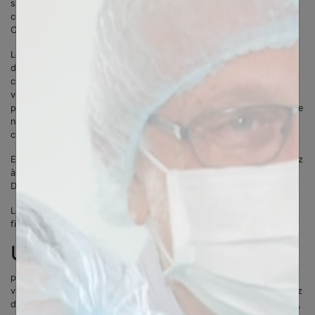
simples. Nous allons être ouverts avec quelles données nous
collectons et pourquoi. Veuillez prendre un moment pour les lire.
C'est important !
Les cookies sont de petites quantités d’informations stockées dans
des fichiers au sein même du navigateur de votre ordinateur. Les
cookies sont accessibles et enregistrés par les sites internet que
vous consultez, et par les sociétés qui affichent leurs annonces
publicitaires sur des sites internet, pour qu’ils puissent reconnaître le
navigateur. Les sites Internet peuvent uniquement accéder aux
cookies qu’ils ont stockés sur votre ordinateur.
En utilisant le Site Internet Biotech Dental Academy , vous consentez
à l’utilisation des cookies déposés par notre Site internet Biotech
Dental Academy.
Le site Internet Biotech Dental Academy utilisent des cookies aux
fins suivantes :
Usage du site :
pour nous aider à reconnaître votre navigateur comme celui d’un
visiteur précédent et pour enregistrer les préférences que vous avez
déterminées lors de votre précédente visite sur le site. Par exemple,