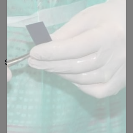
Ouvrez Google Chrome
Cliquez sur l’icône d’outils dans la barre de menu
Sélectionnez « Options »
Cliquez sur l’onglet « Options avancées »
Dans le menu déroulant « Paramètres des
cookies », sélectionnez « Bloquer tous les
cookies »
Safari :
Ouvrez Safari
Dans la barre de menu en haut, cliquez sur «
Safari », puis « Préférences »
Sélectionnez l’icône « Sécurité »
À côté de « Accepter les cookies », cochez «
Jamais »
Si vous souhaitez voir les cookies qui sont déjà
sauvegardés sur votre ordinateur, cliquez sur «
Afficher les cookies »