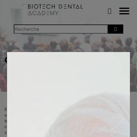
COOKIES
En visitant notre site Biotech Dental Academy et en utilisant nos
services, vous comprenez et acceptez la façon dont nous traitons
les données personnelles conformément à notre politique de
confidentialité. Nous respectons votre vie privée et le droit de
contrôler vos données personnelles. Nos principes directeurs sont