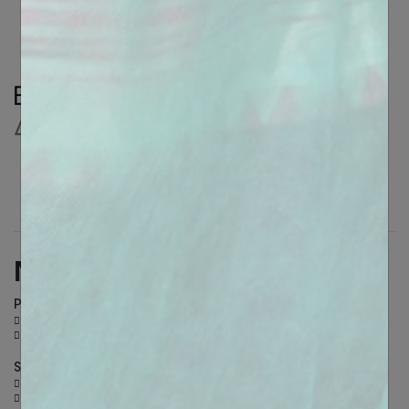
Nous contacter
PARIS
36 Rue des Petits champs - 75002 Paris
+ 33 (0)6 26 30 40 46
SALON-DE-PROVENCE
305 allées de Craponne - 13300 Salon-de-Provence
+ 33 (0)4 90 44 60 60