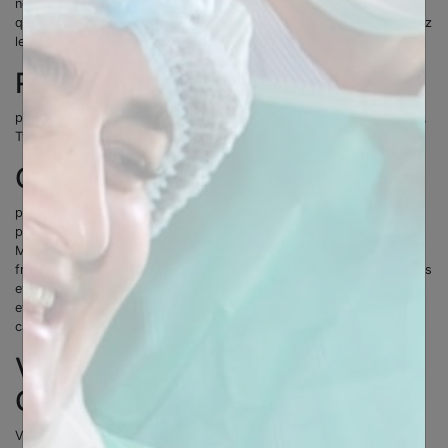
nous pouvons enregistrer vos informations de connexion de sorte
que vous n’ayez pas à vous connecter à chaque fois que vous visitez
le Site;
Réseaux sociaux :
pour vérifier si vous êtes connectés à des services tiers (Facebook,
Twitter, Google+…)
Ciblage :
pour nous permettre de cibler (emailing, enrichissement de base) à
postériori ou en temps réel l’internaute qui navigue sur notre Site ;
Mesure d’audience : pour suivre les données statistiques de
fréquentation du Site (soit l’utilisation faite du Site par les utilisateurs
et pour améliorer les services du Site) et pour nous aider à mesurer
et étudier l’efficacité de notre contenu interactif en ligne, de ses
caractéristiques, publicités et autres communications.
Vos Choix Concernant les
Cookies et Balises Web
Vous avez le choix de configurer votre navigateur pour accepter