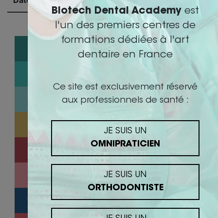
Biotech Dental Academy
est
l'un des premiers centres de
formations dédiées à l'art
IMPLANTOLOGIE
dentaire en France
ORTHODONTIE INVISIBLE
Ce site est exclusivement réservé
ACIDE HYALURONIQUE
aux professionnels de santé :
1000 SOURIRES DU MAROC
JE SUIS UN
OMNIPRATICIEN
ESTHETIQUE
ASSISTANT(E)
JE SUIS UN
ORTHODONTISTE
HYGIÈNE & SÉCURITÉ SANITAIRE